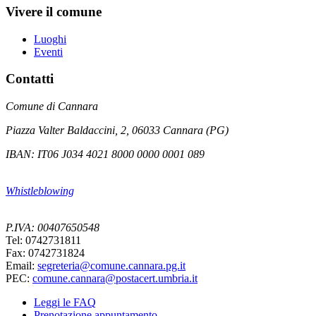
Vivere il comune
Luoghi
Eventi
Contatti
Comune di Cannara
Piazza Valter Baldaccini, 2, 06033 Cannara (PG)
IBAN: IT06 J034 4021 8000 0000 0001 089
Whistleblowing
P.IVA: 00407650548
Tel: 0742731811
Fax: 0742731824
Email:
segreteria@comune.cannara.pg.it
PEC:
comune.cannara@postacert.umbria.it
Leggi le FAQ
Prenotazione appuntamento